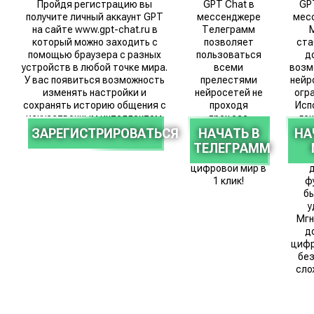
Пройдя регистрацию вы
GPT Chat в
GP
получите личный аккаунт GPT
мессенджере
мес
на сайте www.gpt-chat.ru в
Телеграмм
который можно заходить с
позволяет
ста
помощью браузера с разных
пользоваться
д
устройств в любой точке мира.
всеми
возм
У вас появиться возможность
прелестями
нейр
изменять настройки и
нейросетей не
огр
сохранять историю общения с
проходя
Исп
искусственным интеллектом.
процесс
ге
регистрации.
т
ЗАРЕГИСТРИРОВАТЬСЯ
НАЧАТЬ В
НА
Это мгновенный
о
ТЕЛЕГРАММ
доступ в
изоб
цифровой мир в
1 клик!
ф
б
у
Мгн
д
цифр
бе
сло