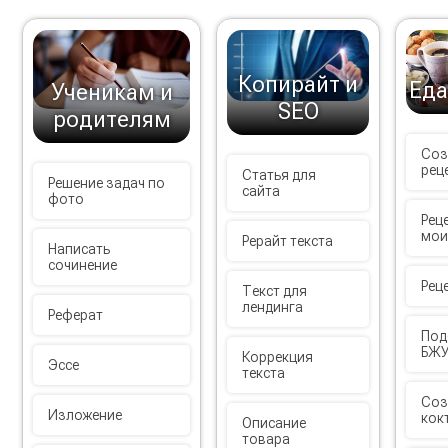
Копирайт и
Еда
Ученикам и
SEO
родителям
Соз
рец
Статья для
Решение задач по
сайта
фото
Рец
мои
Рерайт текста
Написать
сочинение
Рец
Текст для
лендинга
Реферат
Под
БЖУ
Коррекция
Эссе
текста
Соз
Изложение
кок
Описание
товара