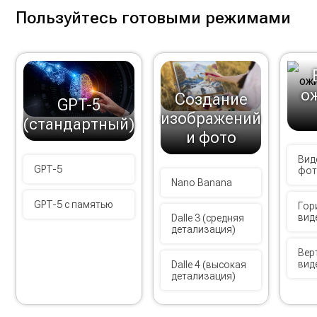
Пользуйтесь готовыми режимами
о
Создание
GPT-5
изображений
(стандартный)
и фото
Вид
GPT-5
фо
Nano Banana
GPT-5 с памятью
Гор
вид
Dalle 3 (средняя
детализация)
Вер
вид
Dalle 4 (высокая
детализация)