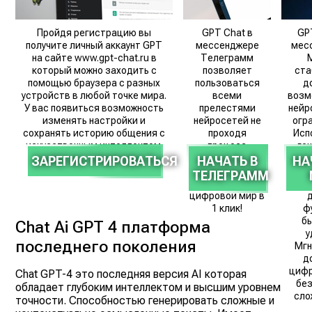
Пройдя регистрацию вы
GPT Chat в
GP
получите личный аккаунт GPT
мессенджере
мес
на сайте www.gpt-chat.ru в
Телеграмм
который можно заходить с
позволяет
ста
помощью браузера с разных
пользоваться
д
устройств в любой точке мира.
всеми
возм
У вас появиться возможность
прелестями
нейр
изменять настройки и
нейросетей не
огр
сохранять историю общения с
проходя
Исп
искусственным интеллектом.
процесс
ге
регистрации.
т
ЗАРЕГИСТРИРОВАТЬСЯ
НАЧАТЬ В
НА
Это мгновенный
о
ТЕЛЕГРАММ
доступ в
изоб
цифровой мир в
1 клик!
ф
б
Chat Ai GPT 4 платформа
у
последнего поколения
Мгн
д
цифр
Chat GPT-4 это последняя версия AI которая
бе
обладает глубоким интеллектом и высшим уровнем
сло
точности. Способностью генерировать сложные и