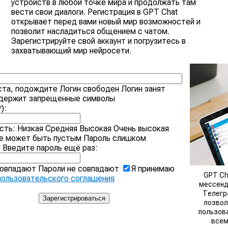
устройств в любой точке мира и продолжать там
вести свои диалоги. Регистрация в GPT Chat
открывает перед вами новый мир возможностей и
позволит насладиться общением с чатом.
Зарегистрируйте свой аккаунт и погрузитесь в
захватывающий мир нейросети.
ста, подождите
Логин свободен
Логин занят
одержит запрещенные символы
):
сть:
Низкая
Средняя
Высокая
Очень высокая
не может быть пустым
Пароль слишком
й
Введите пароль ещё раз:
совпадают
Пароли не совпадают
Я принимаю
GPT Ch
пользовательского соглашения
мессен
Телег
позво
пользов
все