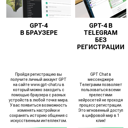
GPT-4
GPT-4 В
В БРАУЗЕРЕ
TELEGRAM
БЕЗ
РЕГИСТРАЦИИ
Пройдя регистрацию вы
GPT Chat в
получите личный аккаунт GPT
мессенджере
на сайте www.gpt-chat.ru в
Телеграмм позволяет
который можно заходить с
пользоваться всеми
помощью браузера с разных
прелестями
устройств в любой точке мира.
нейросетей не проходя
У вас появиться возможность
процесс регистрации.
изменять настройки и
Это мгновенный доступ
сохранять историю общения с
в цифровой мир в 1
искусственным интеллектом.
клик!